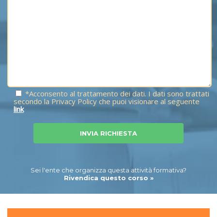
*Acconsento al trattamento dei dati. I dati sono trattati
secondo la Privacy Policy che puoi visionare al seguente
link
Sei l'ente che organizza questa attività formativa?
Rivendica questo corso »