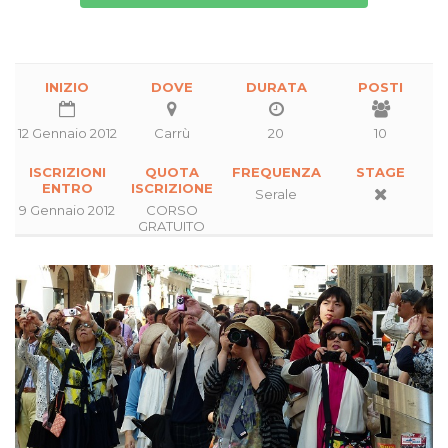
INIZIO
DOVE
DURATA
POSTI
12 Gennaio 2012
Carrù
20
10
ISCRIZIONI
QUOTA
FREQUENZA
STAGE
ENTRO
ISCRIZIONE
Serale
9 Gennaio 2012
CORSO
GRATUITO