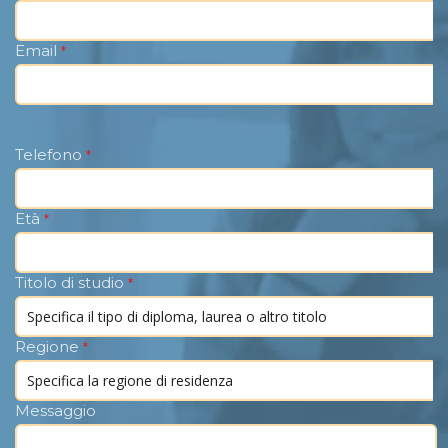
Email
*
Telefono
*
Età
*
Titolo di studio
*
Regione
*
Messaggio