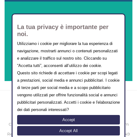
La tua privacy è importante per
noi.
Utilizziamo i cookie per migliorare la tua esperienza di
navigazione, mostrarti annunci o contenuti personalizzati
CORSI ONLINE
e analizzare il traffico sul nostro sito. Cliccando su
“Accetta tutti”, acconsenti all’utilizzo dei cookie.
Questo sito richiede di accettare i cookie per scopi legati
a prestazioni, social media e annunci pubblicitari. I cookie
di terze parti per social media e a scopo pubblicitario
vengono utilizzati per offrire funzionalità social e annunci
pubblicitari personalizzati. Accetti i cookie e l'elaborazione
dei dati personali interessati?
Accept
Copyright © 2000-2014 eMarketing FormazioneTurismo.com
Sede legale: Vico II Alferio N° 3 - 86170 Isernia [IT]
Accept All
Registro Imprese Isernia N° IS-39431 / Partita iva 00874800949