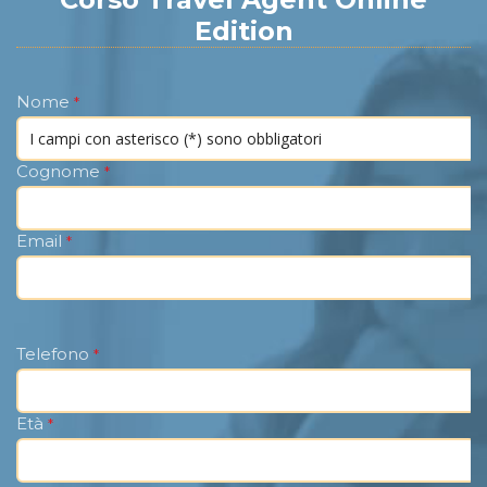
Edition
Nome
*
Cognome
*
Email
*
Telefono
*
Età
*