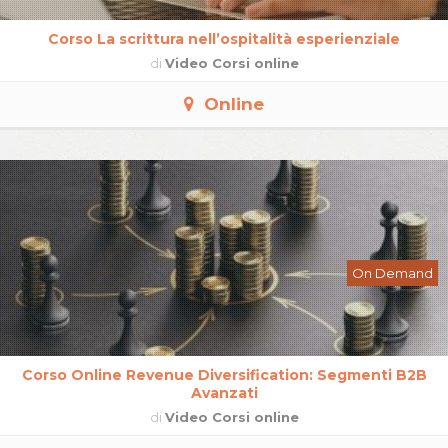
Corso La scrittura nell’ospitalità esperienziale
di
Video Corsi online
Online
On Demand
Corso Online Revenue Diversification: Segmenti B2B
Avanzati
di
Video Corsi online