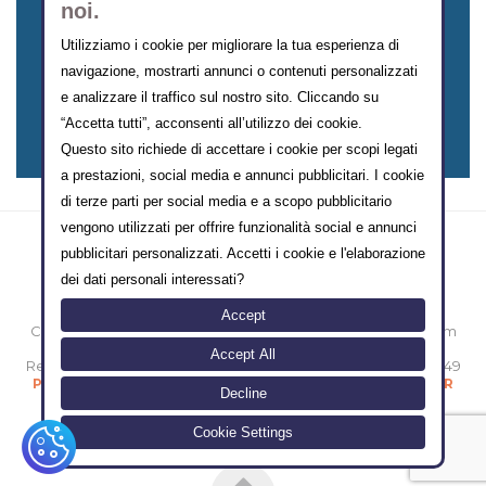
noi.
Utilizziamo i cookie per migliorare la tua esperienza di
navigazione, mostrarti annunci o contenuti personalizzati
CERCA SCUOLA
e analizzare il traffico sul nostro sito. Cliccando su
“Accetta tutti”, acconsenti all’utilizzo dei cookie.
Questo sito richiede di accettare i cookie per scopi legati
a prestazioni, social media e annunci pubblicitari. I cookie
di terze parti per social media e a scopo pubblicitario
vengono utilizzati per offrire funzionalità social e annunci
pubblicitari personalizzati. Accetti i cookie e l'elaborazione
dei dati personali interessati?
Accept
Copyright © 2000-2014 eMarketing FormazioneTurismo.com
Sede legale: Vico II Alferio N° 3 - 86170 Isernia [IT]
Accept All
Registro Imprese Isernia N° IS-39431 / Partita iva 00874800949
/
/
Privacy Policy
Termini e Condizioni d'uso
Politica GDPR
Decline
Progettato e realizzato con amore e sacrifici da
FT Lab
Cookie Settings