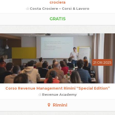
crociera
di
Costa Crociere – Corsi & Lavoro
GRATIS
21 Ott 2025
Corso Revenue Management Rimini “Special Edition”
di
Revenue Academy
Rimini