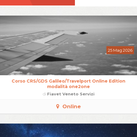
25 Mag 2026
Corso CRS/GDS Galileo/Travelport Online Edition
modalità one2one
di
Fiavet Veneto Servizi
Online