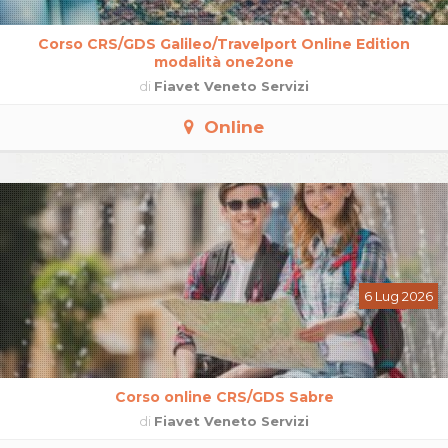
Corso CRS/GDS Galileo/Travelport Online Edition
modalità one2one
di
Fiavet Veneto Servizi
Online
6 Lug 2026
Corso online CRS/GDS Sabre
di
Fiavet Veneto Servizi