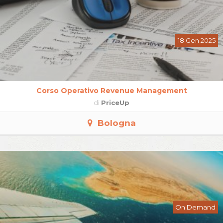
18 Gen 2025
Corso Operativo Revenue Management
di
PriceUp
Bologna
On Demand