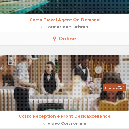
Corso Travel Agent On Demand
di
FormazioneTurismo
Online
31 Dic 2024
Corso Reception e Front Desk Excellence
di
Video Corsi online