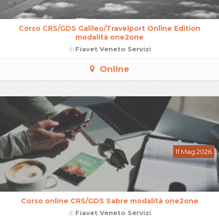
Corso CRS/GDS Galileo/Travelport Online Edition
modalità one2one
di
Fiavet Veneto Servizi
Online
11 Mag 2026
Corso online CRS/GDS Sabre modalità one2one
di
Fiavet Veneto Servizi