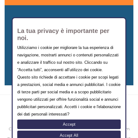
La tua privacy è importante per
noi.
Utilizziamo i cookie per migliorare la tua esperienza di
navigazione, mostrarti annunci o contenuti personalizzati
CERCA SCUOLA
e analizzare il traffico sul nostro sito. Cliccando su
“Accetta tutti”, acconsenti all’utilizzo dei cookie.
Questo sito richiede di accettare i cookie per scopi legati
a prestazioni, social media e annunci pubblicitari. I cookie
di terze parti per social media e a scopo pubblicitario
vengono utilizzati per offrire funzionalità social e annunci
pubblicitari personalizzati. Accetti i cookie e l'elaborazione
dei dati personali interessati?
Accept
Copyright © 2000-2014 eMarketing FormazioneTurismo.com
Sede legale: Vico II Alferio N° 3 - 86170 Isernia [IT]
Accept All