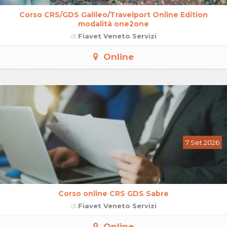
Corso CRS/GDS Galileo/Travelport Online Edition
modalità one2one
di
Fiavet Veneto Servizi
Online
7 Set 2026
Corso online CRS GDS Sabre
di
Fiavet Veneto Servizi
Online